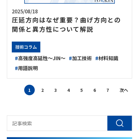
2025/08/18
圧延方向はなぜ重要？曲げ方向との
関係と異方性について解説
技術コラム
#
高強度高延性～JIN～
#
加工技術
#
材料知識
#
用語説明
1
2
3
4
5
6
7
次へ