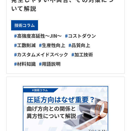
いて解説
技術コラム
#
高強度高延性～JIN～
#
コストダウン
#
工数削減
#
生産性向上
#
品質向上
#
カスタムメイドスペック
#
加工技術
#
材料知識
#
用語説明