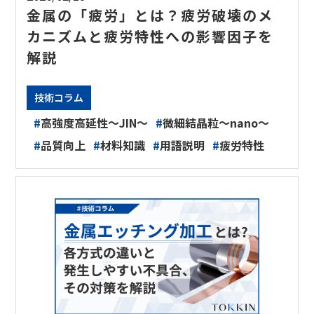
金属の「疲労」とは？疲労破壊のメ
カニズムと疲労特性への影響因子を
解説
技術コラム
#
高強度高延性～JIN～
#
微細結晶粒～nano～
#
品質向上
#
材料知識
#
用語説明
#
疲労特性