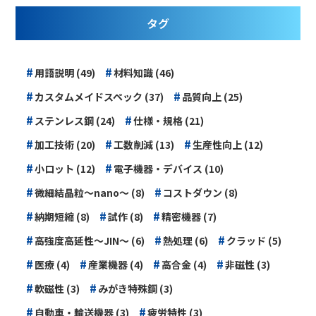
タグ
#
#
用語説明 (49)
材料知識 (46)
#
#
カスタムメイドスペック (37)
品質向上 (25)
#
#
ステンレス鋼 (24)
仕様・規格 (21)
#
#
#
加工技術 (20)
工数削減 (13)
生産性向上 (12)
#
#
小ロット (12)
電子機器・デバイス (10)
#
#
微細結晶粒～nano～ (8)
コストダウン (8)
#
#
#
納期短縮 (8)
試作 (8)
精密機器 (7)
#
#
#
高強度高延性～JIN～ (6)
熱処理 (6)
クラッド (5)
#
#
#
#
医療 (4)
産業機器 (4)
高合金 (4)
非磁性 (3)
#
#
軟磁性 (3)
みがき特殊鋼 (3)
#
#
自動車・輸送機器 (3)
疲労特性 (3)