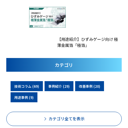
【用途紹介】ひずみゲージ向け 極
薄金属箔「極箔」
カテゴリ
技術コラム (69)
事例紹介 (29)
改善事例 (20)
用途事例 (9)
カテゴリ全てを表示