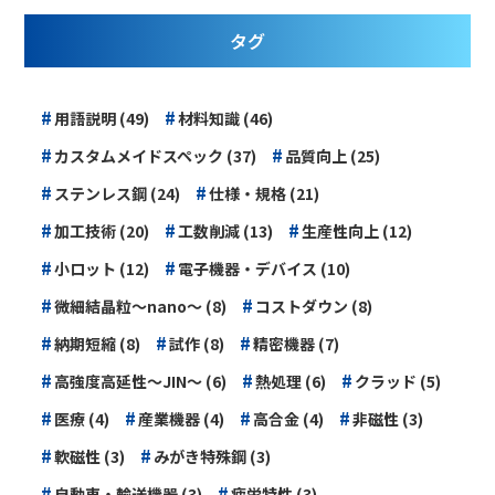
タグ
#
#
用語説明 (49)
材料知識 (46)
#
#
カスタムメイドスペック (37)
品質向上 (25)
#
#
ステンレス鋼 (24)
仕様・規格 (21)
#
#
#
加工技術 (20)
工数削減 (13)
生産性向上 (12)
#
#
小ロット (12)
電子機器・デバイス (10)
#
#
微細結晶粒～nano～ (8)
コストダウン (8)
#
#
#
納期短縮 (8)
試作 (8)
精密機器 (7)
#
#
#
高強度高延性～JIN～ (6)
熱処理 (6)
クラッド (5)
#
#
#
#
医療 (4)
産業機器 (4)
高合金 (4)
非磁性 (3)
#
#
軟磁性 (3)
みがき特殊鋼 (3)
#
#
自動車・輸送機器 (3)
疲労特性 (3)