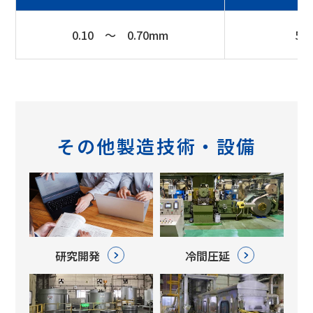
0.10 ～ 0.70mm
5 
その他製造技術・設備
研究開発
冷間圧延