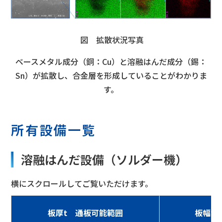
図 拡散状況写真
ベースメタル成分（銅：Cu）と溶融はんだ成分（錫：
Sn）が拡散し、合金層を形成していることがわかりま
す。
所有設備一覧
溶融はんだ設備（ソルダー機）
横にスクロールしてご覧いただけます。
板厚t 通板可能範囲
板幅w