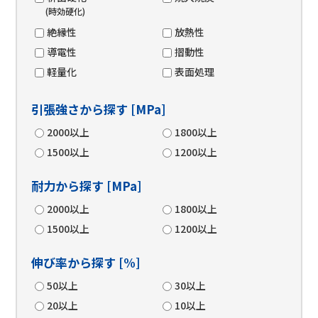
(時効硬化)
絶縁性
放熱性
導電性
摺動性
軽量化
表面処理
引張強さから探す [MPa]
2000以上
1800以上
1500以上
1200以上
耐力から探す [MPa]
2000以上
1800以上
1500以上
1200以上
伸び率から探す [%]
50以上
30以上
20以上
10以上