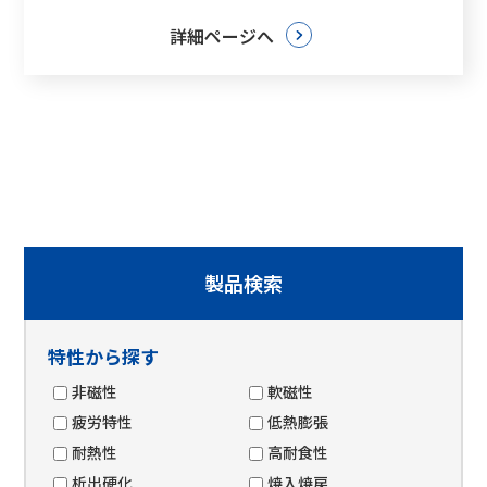
詳細ページへ
製品検索
特性から探す
非磁性
軟磁性
疲労特性
低熱膨張
耐熱性
高耐食性
析出硬化
焼入焼戻