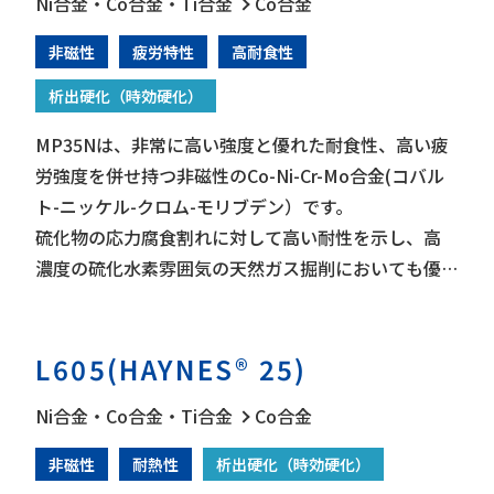
Ni合金・Co合金・Ti合金
Co合金
非磁性
疲労特性
高耐食性
析出硬化（時効硬化）
MP35Nは、非常に高い強度と優れた耐食性、高い疲
労強度を併せ持つ非磁性のCo-Ni-Cr-Mo合金(コバル
ト-ニッケル-クロム-モリブデン）です。
硫化物の応力腐食割れに対して高い耐性を示し、高
濃度の硫化水素雰囲気の天然ガス掘削においても優
れた性能を発揮します。海水では隙間腐食や応力腐食
やピッティングに対して最高レベルの耐性がありま
す。
L605(HAYNES® 25)
また、非磁性で生体適合性も高いため、インプラン
Ni合金・Co合金・Ti合金
Co合金
トや歯科器具などの医療用途としてもよく使われま
す。
非磁性
耐熱性
析出硬化（時効硬化）
極低温から454℃の温度域で使用されます。