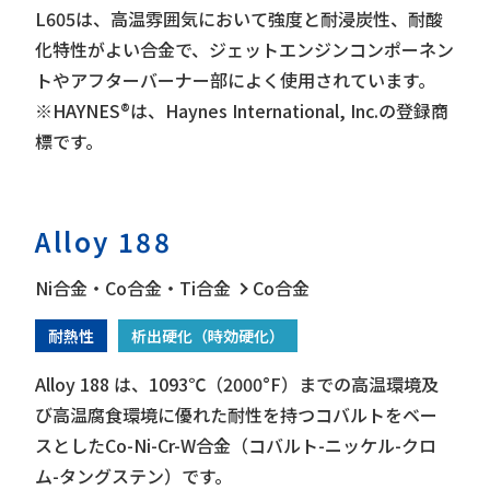
L605は、高温雰囲気において強度と耐浸炭性、耐酸
化特性がよい合金で、ジェットエンジンコンポーネン
当社では箔や薄板をはじめ、極細パイプ、パイプ、
トやアフターバーナー部によく使用されています。
棒、板など、さまざまな形状を取り扱っています。
※HAYNES®は、Haynes International, Inc.の登録商
※MP35N™は、SPS Technologies, Inc.の登録商標
標です。
です。
Alloy 188
Ni合金・Co合金・Ti合金
Co合金
耐熱性
析出硬化（時効硬化）
Alloy 188 は、1093℃（2000°F）までの高温環境及
び高温腐食環境に優れた耐性を持つコバルトをベー
スとしたCo-Ni-Cr-W合金（コバルト-ニッケル-クロ
ム-タングステン）です。