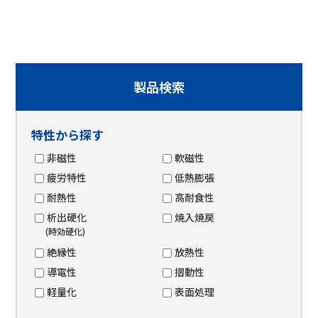
製品検索
特性から探す
非磁性
軟磁性
疲労特性
低熱膨張
耐熱性
高耐食性
析出硬化
焼入焼戻
(時効硬化)
絶縁性
放熱性
導電性
摺動性
軽量化
表面処理