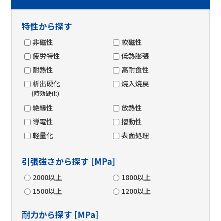
特性から探す
非磁性
軟磁性
疲労特性
低熱膨張
耐熱性
高耐食性
析出硬化
焼入焼戻
(時効硬化)
絶縁性
放熱性
導電性
摺動性
軽量化
表面処理
引張強さから探す [MPa]
2000以上
1800以上
1500以上
1200以上
耐力から探す [MPa]