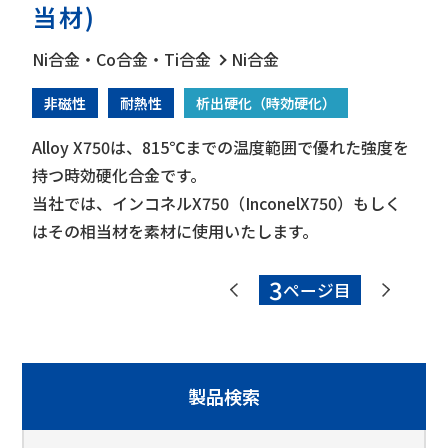
当材)
Ni合金・Co合金・Ti合金
Ni合金
非磁性
耐熱性
析出硬化（時効硬化）
Alloy X750は、815℃までの温度範囲で優れた強度を
持つ時効硬化合金です。
当社では、インコネルX750（InconelX750）もしく
はその相当材を素材に使用いたします。
3
製品検索