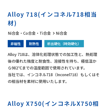
使用いたします。
※HAYNES®は、Haynes International, Inc.の登録商
Alloy 718(インコネル718相当
標です。
材)
Ni合金・Co合金・Ti合金
Ni合金
非磁性
耐熱性
析出硬化（時効硬化）
Alloy 718は、溶体化処理状態での加工性と、熱処理
後の優れた強度と耐食性、溶接性を持ち、極低温か
ら982℃までの温度範囲で使用されています。
当社では、インコネル718（Inconel718）もしくはそ
の相当材を素材に使用いたします。
Alloy X750(インコネルX750相