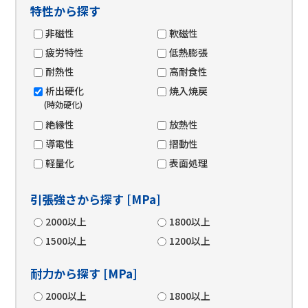
特性から探す
非磁性
軟磁性
疲労特性
低熱膨張
耐熱性
高耐食性
析出硬化
焼入焼戻
(時効硬化)
絶縁性
放熱性
導電性
摺動性
軽量化
表面処理
引張強さから探す [MPa]
2000以上
1800以上
1500以上
1200以上
耐力から探す [MPa]
2000以上
1800以上