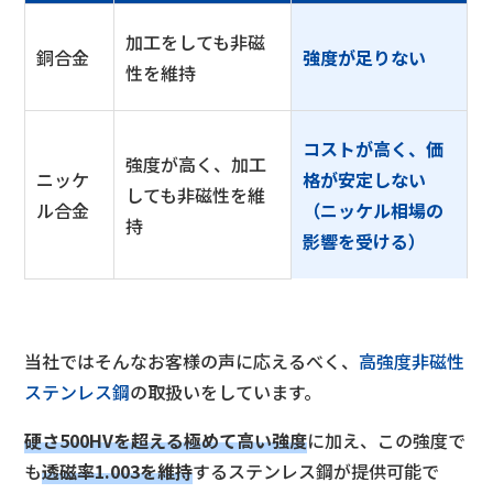
加工をしても非磁
銅合金
強度が足りない
性を維持
コストが高く、価
強度が高く、加工
ニッケ
格が安定しない
しても非磁性を維
ル合金
（ニッケル相場の
持
影響を受ける）
当社ではそんなお客様の声に応えるべく、
高強度非磁性
ステンレス鋼
の取扱いをしています。
硬さ500HVを超える極めて高い強度
に加え、この強度で
も
透磁率1.003を維持
するステンレス鋼が提供可能で