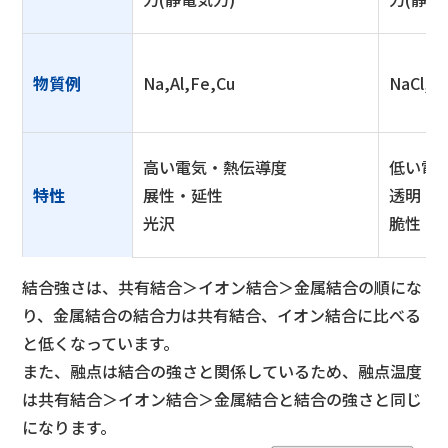
物質例
Na,Al,Fe,Cu
NaCl,N
高い電気・熱伝導度
低い電
特性
展性・延性
透明
光沢
脆性
結合強さは、共有結合＞イオン結合＞金属結合の順にな
り、金属結合の結合力は共有結合、イオン結合に比べる
と低くなっています。
また、融点は結合の強さと関係しているため、融点温度
は共有結合＞イオン結合＞金属結合と結合の強さと同じ
になります。