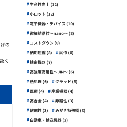
#
生産性向上 (12)
#
小ロット (12)
#
電子機器・デバイス (10)
#
微細結晶粒～nano～ (8)
#
コストダウン (8)
上げの
#
#
納期短縮 (8)
試作 (8)
認く
#
精密機器 (7)
#
高強度高延性～JIN～ (6)
#
#
熱処理 (6)
クラッド (5)
#
#
医療 (4)
産業機器 (4)
#
#
高合金 (4)
非磁性 (3)
#
#
軟磁性 (3)
みがき特殊鋼 (3)
#
自動車・輸送機器 (3)