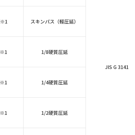
※1
スキンパス（軽圧延）
※1
1/8硬質圧延
JIS G 3141
※1
1/4硬質圧延
※1
1/2硬質圧延