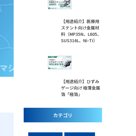
【用途紹介】医療用
ステント向け金属材
料（MP35N、L605、
SUS316L、Ni-Ti）
【用途紹介】ひずみ
ゲージ向け 極薄金属
箔「極箔」
カテゴリ