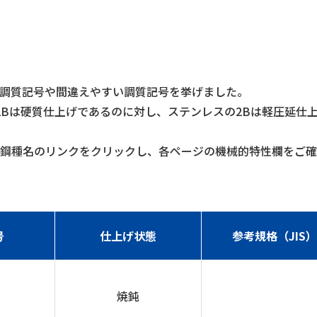
調質記号や間違えやすい調質記号を挙げました。
2Bは硬質仕上げであるのに対し、ステンレスの2Bは軽圧延仕
鋼種名のリンクをクリックし、各ページの機械的特性欄をご確
号
仕上げ状態
参考規格（JIS）
焼鈍