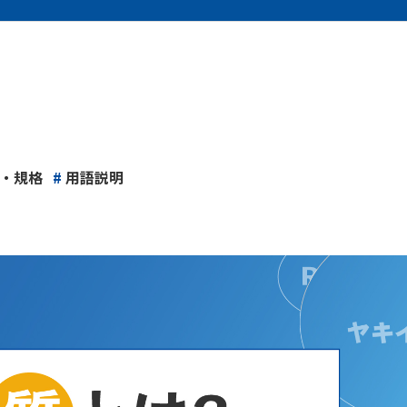
・規格
#
用語説明