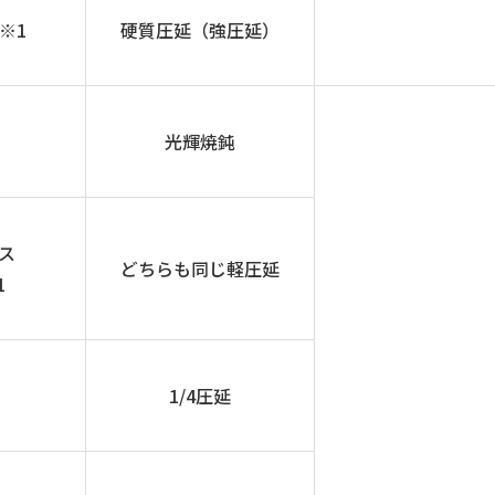
※1
硬質圧延（強圧延）
光輝焼鈍
ス
どちらも同じ軽圧延
1
1/4圧延