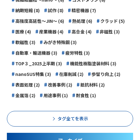
#
#
#
納期短縮 (8)
試作 (8)
精密機器 (7)
#
#
#
高強度高延性～JIN～ (6)
熱処理 (6)
クラッド (5)
#
#
#
#
医療 (4)
産業機器 (4)
高合金 (4)
非磁性 (3)
#
#
軟磁性 (3)
みがき特殊鋼 (3)
#
#
自動車・輸送機器 (3)
疲労特性 (3)
#
#
TOP３_2025上半期 (3)
機能性樹脂塗装材料 (3)
#
#
#
nanoSUS特集 (3)
在庫削減 (2)
歩留り向上 (2)
#
#
#
表面処理 (2)
改善事例 (2)
抵抗材料 (2)
#
#
#
金属箔 (2)
用途事例 (1)
耐食性 (1)
タグ全てを表示