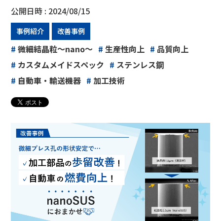
公開日時 :
2024/08/15
事例紹介
改善事例
#
微細結晶粒～nano～
#
生産性向上
#
品質向上
#
カスタムメイドスペック
#
ステンレス鋼
#
自動車・輸送機器
#
加工技術