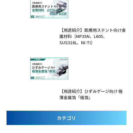
【用途紹介】医療用ステント向け金
属材料（MP35N、L605、
SUS316L、Ni-Ti）
【用途紹介】ひずみゲージ向け 極
薄金属箔「極箔」
カテゴリ